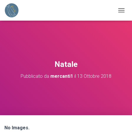
N
A
V
I
G
A
Z
I
O
Natale
N
E
Pubblicato da
mercanti1
il
13 Ottobre 2018
T
O
G
G
L
E
No Images.